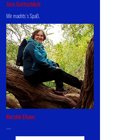
Jörn Gottschlich
Mir machts`s Spaß.
Kerstin Elsner
---