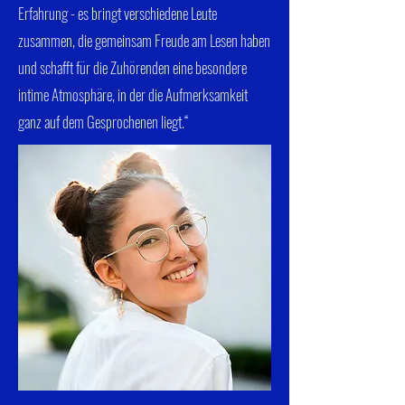
Erfahrung - es bringt verschiedene Leute
zusammen, die gemeinsam Freude am Lesen haben
und schafft für die Zuhörenden eine besondere
intime Atmosphäre, in der die Aufmerksamkeit
ganz auf dem Gesprochenen liegt.“